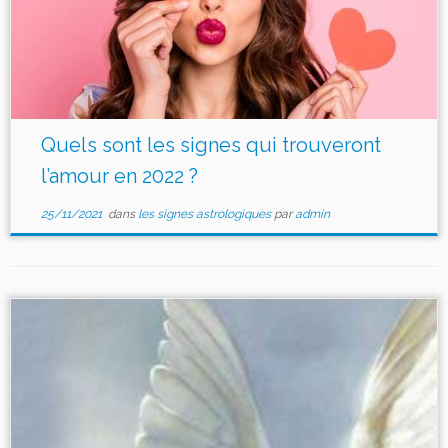
Quels sont les signes qui trouveront
l’amour en 2022 ?
25/11/2021
dans
les signes astrologiques
par
admin