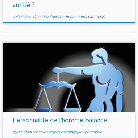
amitié ?
10/11/2021
dans
développement personnel
par
admin
Personnalité de l’homme balance
25/10/2021
dans
les signes astrologiques
par
admin