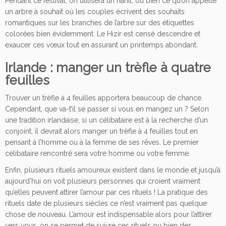
Pendant ce festival, on utilisera un nahil, ou bien ce qu’on appelle
un arbre à souhait où les couples écrivent des souhaits
romantiques sur les branches de l’arbre sur des étiquettes
colorées bien évidemment. Le Hizir est censé descendre et
exaucer ces vœux tout en assurant un printemps abondant.
Irlande : manger un trèfle à quatre
feuilles
Trouver un trèfle à 4 feuilles apportera beaucoup de chance.
Cependant, que va-t’il se passer si vous en mangez un ? Selon
une tradition irlandaise, si un célibataire est à la recherche d’un
conjoint, il devrait alors manger un trèfle à 4 feuilles tout en
pensant à l’homme ou à la femme de ses rêves. Le premier
célibataire rencontré sera votre homme ou votre femme.
Enfin, plusieurs rituels amoureux existent dans le monde et jusqu’à
aujourd’hui on voit plusieurs personnes qui croient vraiment
qu’elles peuvent attirer l’amour par ces rituels ! La pratique des
rituels date de plusieurs siècles ce n’est vraiment pas quelque
chose de nouveau. L’amour est indispensable alors pour l’attirer
vers vous, on se permet de suivre ces rituels ou bien des