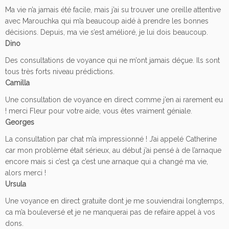
Ma vie n’a jamais été facile, mais j’ai su trouver une oreille attentive
avec Marouchka qui m’a beaucoup aidé à prendre les bonnes
décisions. Depuis, ma vie s’est amélioré, je lui dois beaucoup.
Dino
Des consultations de voyance qui ne m’ont jamais déçue. Ils sont
tous très forts niveau prédictions.
Camilla
Une consultation de voyance en direct comme j’en ai rarement eu
! merci Fleur pour votre aide, vous êtes vraiment géniale.
Georges
La consultation par chat m’a impressionné ! J’ai appelé Catherine
car mon problème était sérieux, au début j’ai pensé à de l’arnaque
encore mais si c’est ça c’est une arnaque qui a changé ma vie,
alors merci !
Ursula
Une voyance en direct gratuite dont je me souviendrai longtemps,
ca m’a bouleversé et je ne manquerai pas de refaire appel à vos
dons.