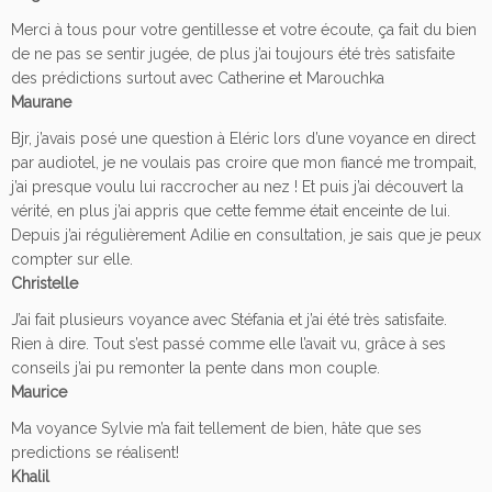
Merci à tous pour votre gentillesse et votre écoute, ça fait du bien
de ne pas se sentir jugée, de plus j’ai toujours été très satisfaite
des prédictions surtout avec Catherine et Marouchka
Maurane
Bjr, j’avais posé une question à Eléric lors d’une voyance en direct
par audiotel, je ne voulais pas croire que mon fiancé me trompait,
j’ai presque voulu lui raccrocher au nez ! Et puis j’ai découvert la
vérité, en plus j’ai appris que cette femme était enceinte de lui.
Depuis j’ai régulièrement Adilie en consultation, je sais que je peux
compter sur elle.
Christelle
J’ai fait plusieurs voyance avec Stéfania et j’ai été très satisfaite.
Rien à dire. Tout s’est passé comme elle l’avait vu, grâce à ses
conseils j’ai pu remonter la pente dans mon couple.
Maurice
Ma voyance Sylvie m’a fait tellement de bien, hâte que ses
predictions se réalisent!
Khalil