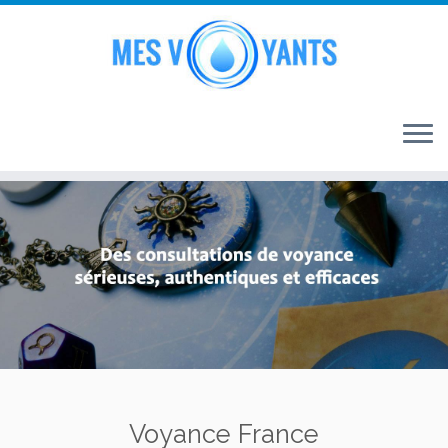
Passer
au
contenu
Voyance France