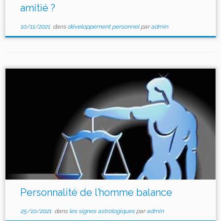
amitié ?
10/11/2021
dans
développement personnel
par
admin
Personnalité de l’homme balance
25/10/2021
dans
les signes astrologiques
par
admin