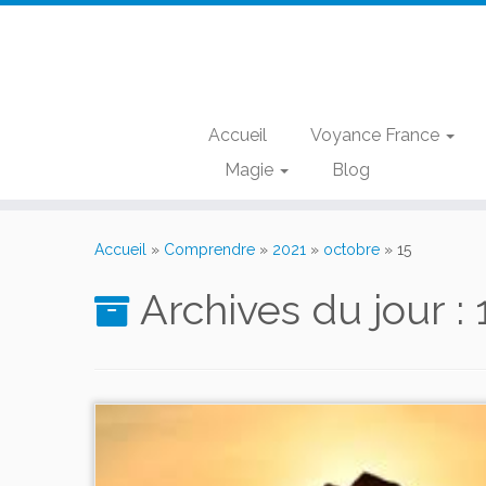
Accueil
Voyance France
Magie
Blog
Passer
au
Accueil
»
Comprendre
»
2021
»
octobre
»
15
contenu
Archives du jour :