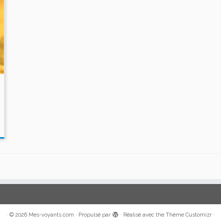
·
© 2026
Mes-voyants.com
·
Propulsé par
·
Réalisé avec the
Thème Customizr
·