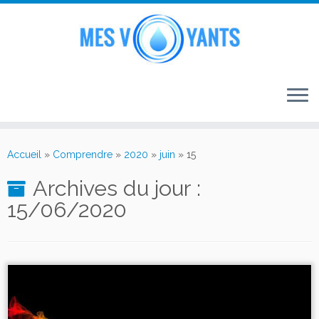
Passer
au
Accueil
»
Comprendre
»
2020
»
juin
»
15
contenu
Archives du jour :
15/06/2020