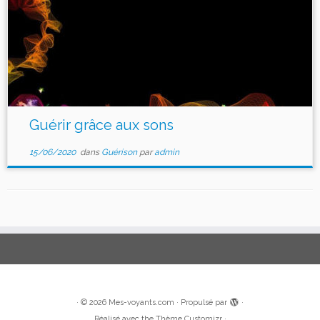
Guérir grâce aux sons
15/06/2020
dans
Guérison
par
admin
·
© 2026
Mes-voyants.com
·
Propulsé par
·
Réalisé avec the
Thème Customizr
·