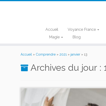
Accueil
Voyance France
Magie
Blog
Passer
au
Accueil
»
Comprendre
»
2021
»
janvier
»
13
contenu
Archives du jour :